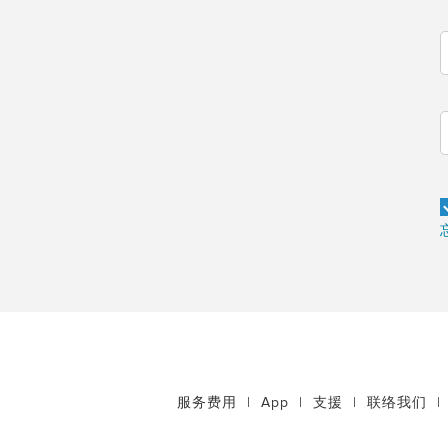
服务费用
|
App
|
支援
|
联络我们
|