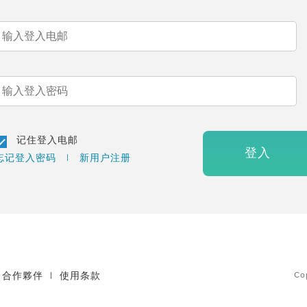
记住登入电邮
登入
忘记登入密码
|
新用户注册
合作夥伴
|
使用条款
Co