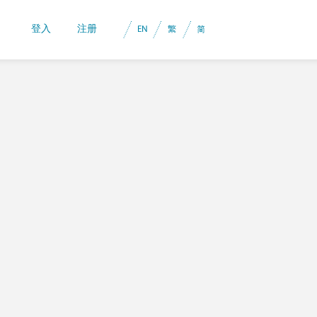
登入
注册