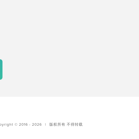
pyright © 2016 - 2026
|
版权所有 不得转载