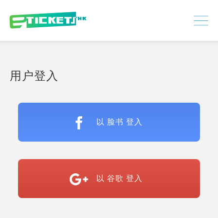
448402
已处理
登入
|
注册
用户登入
以 脸书 登入
以 谷歌 登入