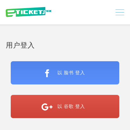
448386
已处理
登入
|
注册
用户登入
以 脸书 登入
以 谷歌 登入