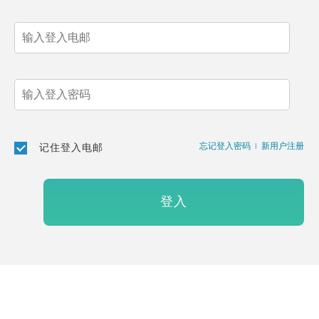
忘记登入密码
|
新用户注册
记住登入电邮
登入