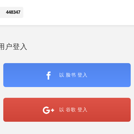
448347
用户登入
以 脸书 登入
以 谷歌 登入