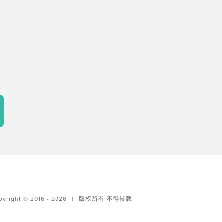
pyright © 2016 - 2026
|
版权所有 不得转载