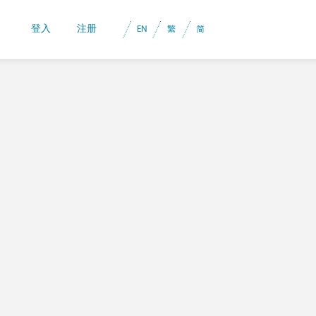
登入
注册