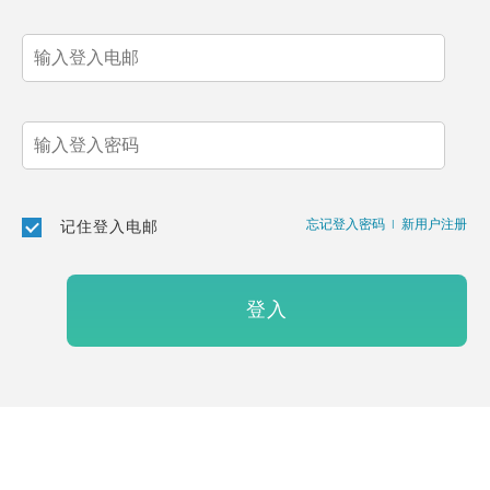
忘记登入密码
|
新用户注册
记住登入电邮
登入