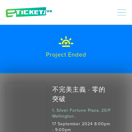
448351
Processed
LOGIN
|
SIGNUP
Project Ended
不完美主義 · 零的
突破
1, Silver Fortune Plaza, 20/F
Wellington..
17 September 2024 8:00pm
- 9:00pm