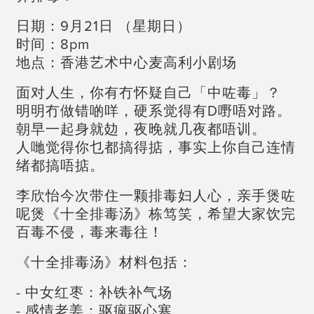
日期：9月21日 （星期日）
时间：8pm
地点：香港艺术中心麦高利小剧场
面对人生，你有冇怀疑自己「中咗毒」？
明明冇做错啲咩，硬系觉得有D嘢唔对路。
朝早一起身就攰，夜晚就几夜都唔训。
人哋觉得你乜都搞得掂，事实上你自己连情
绪都搞唔掂。
李欣怡今次带住一颗排毒妇人心，亲手煲咗
呢煲《十全排毒汤》栋笃笑，希望大家饮完
百毒不侵，毒来毒往！
《十全排毒汤》材料包括：
- 中女红枣：补铁补气场
- 感情老姜：驱疯驱心寒