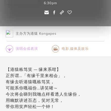
6:30pm
主办方为港猿 Kongapes
演唱会或表演
电影,媒体及娱乐
【港猿栋笃笑 — 缘来系咁】
正所谓…「有缘千里来相会」，
有缘去听港猿嘅栋笃笑，
可能系你嘅福份…讲笑啫～
今次将会睇到我哋点样看透人生缘份，
用幽默讲述百态，笑对无常，
带你用笑声轻松一个钟！