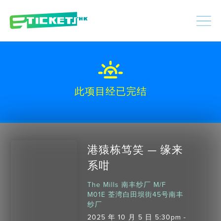
448347
已处理
登入
|
注册
此项目经已完结
港猿栋笃笑 — 缘来
系咁
The Mills 南丰纱厂 M/F
M01E 荃湾白田坝街45号南丰
纱厂
2025 年 10 月 5 日 5:30pm -