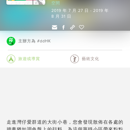
空間
2019 年 7 月 27 日 - 2019 年
8 月 31 日
主辦方為 #ddHK
旅遊或導賞
藝術文化
走進灣仔愛群道的大街小巷，您會發現散佈在各處的
牆畫猶如調色盤上的顔料，為這個寧靜小區帶來點點