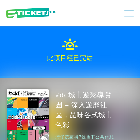
448511
已處理
登入
|
註冊
此項目經已完結
#dd城市遊彩導賞
團 – 深入遊歷社
區，品味各式城市
色彩
灣仔茂蘿街7號地下公共休憩