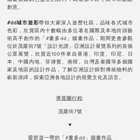
創意。
#dd
城市遊彩
帶領大家深入遊歷社區，品味各式城市
色彩，欣賞區內十數幅由多位著名國際及本地街頭藝
術高手創作的「#畫多dd」牆畫作品，期間更會參觀
位於茂蘿街7號「設計光譜」亞洲設計展覽系列的首個
公眾展覽，欣賞近100件來自香港、印度、印尼、日
本、中國內地、菲律賓、南韓、台灣及泰國等多個國
家及地區的設計作品，了解亞洲設計師對傳統物料的
嶄新演繹，探索亞洲各地設計的視覺文化及語言。
導賞團行程
:
茂蘿街7號
▼
愛群道一帶的「#畫多dd」牆畫作品