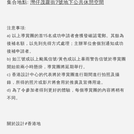
集合地點:
灣仔茂蘿街7號地下公共休憩空間
注意事項:
a) 以上導賞團的首15名成功申請者會獲發確認電郵。其餘為
後補名額，以先到先得方式處理；主辦單位會個別通知成功
後補申請者。
b) 如三號或以上颱風信號/黃色或以上暴雨警告信號於導賞團
開始前兩小時懸掛，導賞團將延期舉行。
c) 香港設計中心的代表將於導賞團進行期間進行拍照及攝
錄，所得的照片或影片將會用於推廣及宣傳用途。
d) 為了令參加者得到更好的體驗，每個導賞團的內容將稍有
不同。
關於設計#香港地