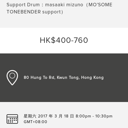
Support Drum：masaaki mizuno（MO'SOME
TONEBENDER support）
HK$400-760
80 Hung To Rd, Kwun Tong, Hong Kong
星期六 2017 年 3 月 18 日 8:00pm - 10:30pm
GMT+08:00