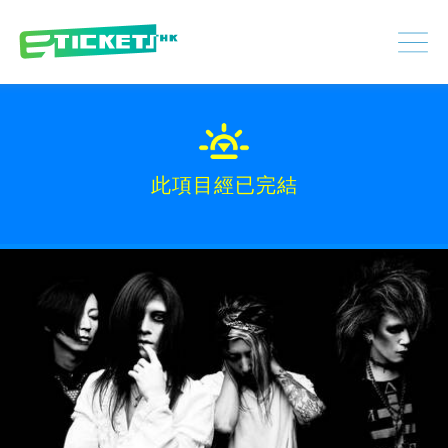
448445
已處理
登入
|
註冊
此項目經已完結