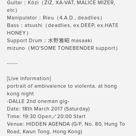
Guitar：Közi（ZIZ, XA-VAT, MALICE MIZER,
etc）
Manipulator：Rieu（4.A.D., deadlies）
Bass：atsushi（deadlies, ex.DEEP, ex.HATE
HONEY）
Support Drum：水野雅昭 masaaki
mizuno（MO'SOME TONEBENDER support）
------
[Live Information]
portrait of ambivalence to violenta. at hong
kong night
-DALLE 2nd oneman gig-
Date: 18th March 2017 (Saturday)
Time: 19:30 Open／20:00 Start
Venue: HIDDEN AGENDA (G/F, No. 80, Hung To
Road, Kwun Tong, Hong Kong)