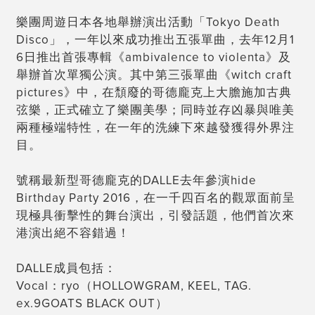
樂團周遊日本各地舉辦演出活動「Tokyo Death
Disco」，一年以來成功推出五張單曲，去年12月1
6日推出首張專輯《ambivalence to violenta》及
舉辦首次單獨公演。其中第三張單曲
《witch craft
pictures》中，在頹廢的哥德龐克上大膽施加古典
弦樂，正式確立了樂團美學；同時並存凶暴與唯美
兩種極端
特性，在一年的洗練下來越發獲得外界注
目。
號稱最新型哥德龐克的DALLE去年參演hide
Birthday Party 2016，在一千四百名的觀眾面前呈
現極具衝擊性的舞台
演出，引發話題，他們首次來
港演出絕不容錯過！
DALLE成員包括：
Vocal：ryo（HOLLOWGRAM, KEEL, TAG.
ex.9GOATS BLACK OUT）