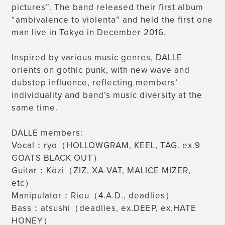
pictures”. The band released their first album
“ambivalence to violenta” and held the first one
man live in Tokyo in December 2016.
Inspired by various music genres, DALLE
orients on gothic punk, with new wave and
dubstep influence, reflecting members’
individuality and band’s music diversity at the
same time.
DALLE members:
Vocal：ryo（HOLLOWGRAM, KEEL, TAG. ex.9
GOATS BLACK OUT）
Guitar：Közi（ZIZ, XA-VAT, MALICE MIZER,
etc）
Manipulator：Rieu（4.A.D., deadlies）
Bass：atsushi（deadlies, ex.DEEP, ex.HATE
HONEY）