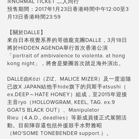
※NORMAL TICKET 二人同行
預售期間：2017年1月23日香港時間中午12:00
至3
月13日香港時間23:59
【關於DALLE】
來自日本視覺系界的哥德龐克團DALLE，3月18日
將
於HIDDEN AGENDA舉行首次香港公演
「portrait of ambivalence to violenta. at hong
kong night」，將會是樂團首次踏足海外演出。
DALLE由Közi（ZIZ、MALICE MIZER）及一度追隨
已故X JAPAN結他手hide旗下的貝斯手atsushi（
ex.DEEP～HATE HONEY）組成，至2015年迎接
主音ryo（HOL
LOWGRAM, KEEL, TAG. ex.9
GOATS BLACK OUT）、Manipulator
Rieu（4.A.D., deadlies）等新成員後正式展開活
動。目前陣容還
包括外援鼓手水野雅昭
（MO'SOME TONEBENDER support.）。