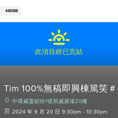
448386
此項目經已完結
Tim 100%無稿即興棟篤笑＃
中環威靈頓街1號荊威廣場20樓
2024 年 9 月 20 日 9:30pm - 10:30pm