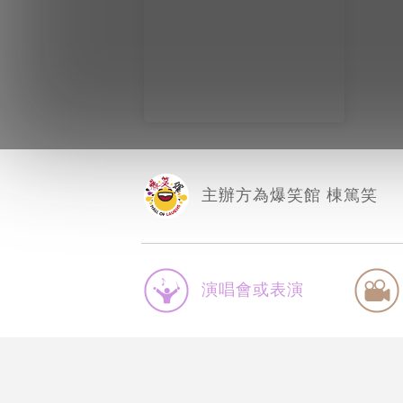
主辦方為爆笑館 棟篤笑
演唱會或表演