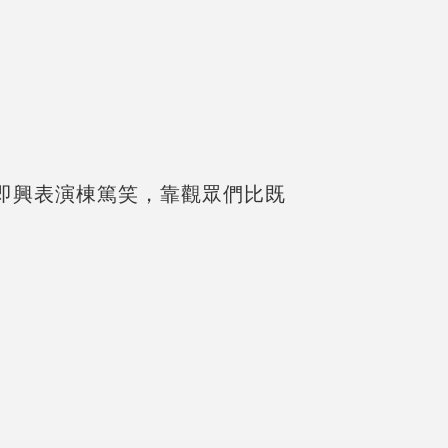
即興表演棟篤笑，靠觀眾們比既