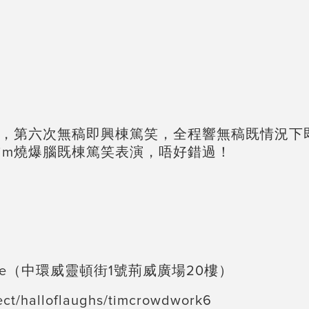
演，第六次無稿即興棟篤笑，全程響無稿既情況下
im燒爆腦既棟篤笑表演，唔好錯過！
kspace（中環威靈頓街1號荊威廣場20樓）
oject/halloflaughs/timcrowdwork6