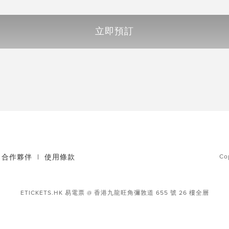
立即預訂
合作夥伴
|
使用條款
Co
ETICKETS.HK 易電票 @ 香港九龍旺角彌敦道 655 號 26 樓全層