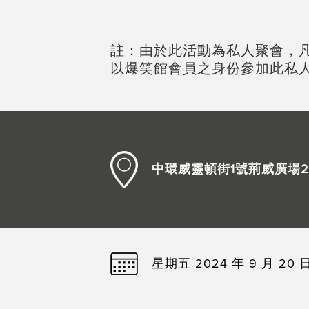
註：由於此活動為私人聚會，
以爆笑館會員之身份參加此私
中環威靈頓街1號荊威廣場2
星期五 2024 年 9 月 20 日 