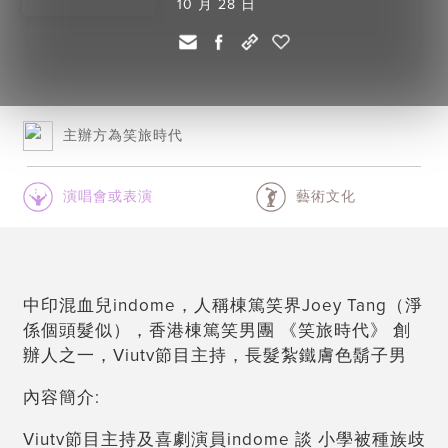
10 月 28 日
主辦方為笑旅時代
演唱會或表演
藝術文化
中印混血兒indome，人稱棟篤笑界Joey Tang（淨
係個頭髮似），香港棟篤笑男團 《笑旅時代》 創
辦人之一，Viutv節目主持，長髮紮鐵膚色鬍子男
內容簡介:
Viutv節目主持及喜劇演員indome 談 小學被種族歧