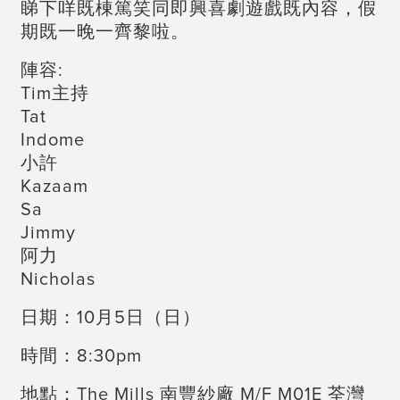
睇下咩既棟篤笑同即興喜劇遊戲既內容，假
期既一晚一齊黎啦。
陣容:
Tim主持
Tat
Indome
小許
Kazaam
Sa
Jimmy
阿力
Nicholas
日期：10月5日（日）
時間：8:30pm
地點：The Mills 南豐紗廠 M/F M01E 荃灣