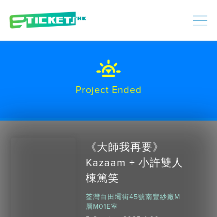
448351
Processed
LOGIN
|
SIGNUP
Project Ended
《大師我再要》
Kazaam + 小許雙人
棟篤笑
荃灣白田壩街45號南豐紗廠M
層M01E室