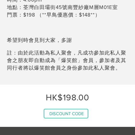
時間：4:00pm
地點：荃灣白田壩街45號南豐紗廠M層M01E室
門票：$198 （**早鳥優惠價：$148**）
希望到時會見到大家，多謝
註：由於此活動為私人聚會，凡成功參加此私人聚
會之朋友即自動成為「爆笑館」會員，參加者及其
同行者將以爆笑館會員之身份參加此私人聚會。
HK$198.00