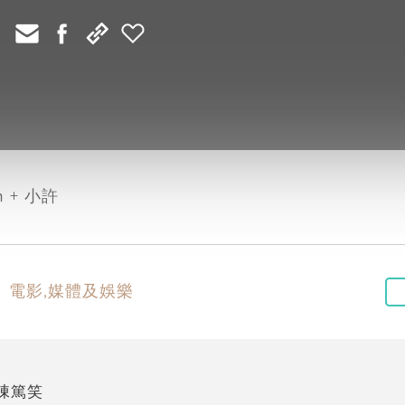
 + 小許
電影,媒體及娛樂
人棟篤笑