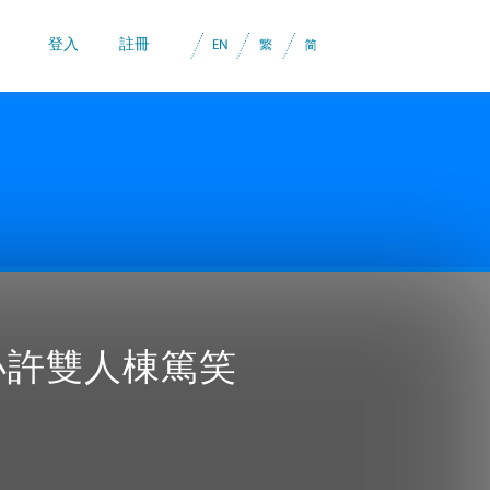
登入
註冊
 小許雙人棟篤笑