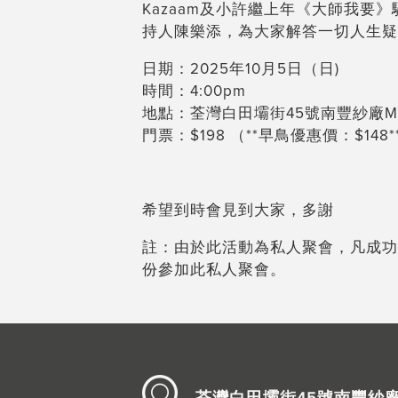
Kazaam及小許繼上年《大師我
持人陳樂添，為大家解答一切人生疑
日期：2025年10月5日（日)
時間：4:00pm
地點：荃灣白田壩街45號南豐紗廠M層
門票：$198 （**早鳥優惠價：$148*
希望到時會見到大家，多謝
註：由於此活動為私人聚會，凡成功
份參加此私人聚會。