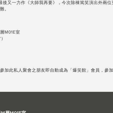
要》騷後又一力作《大師我再要》，今次除棟篤笑演出外兩
難。
M01E室
*）
參加此私人聚會之朋友即自動成為「爆笑館」會員，參