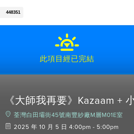
448351
此項目經已完結
《大師我再要》Kazaam +
荃灣白田壩街45號南豐紗廠M層M01E室
2025 年 10 月 5 日 4:00pm - 5:00pm