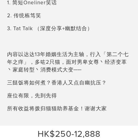
1. 简短Oneliner笑话
2. 传统栋笃笑
3. Tat Talk （深度分享+幽默结合）
内容以达达13年婚姻生活为主轴，行入「第二个七
年之痒」，多咗2只猫，面对男卑女尊丶经济变革
丶家庭转型丶消费模式大变──
三餸饭将如何煮？香港人又点自幽抗压？
座位有限，先到先得
所有收益将拨归猫猫助养基金！谢谢大家
HK$250-12,888