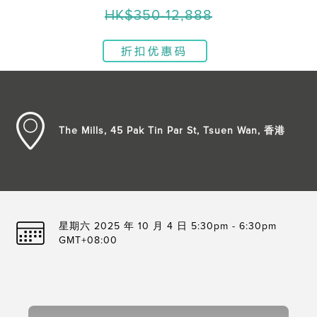
HK$350-12,888
The Mills, 45 Pak Tin Par St, Tsuen Wan, 香港
星期六 2025 年 10 月 4 日 5:30pm - 6:30pm
GMT+08:00