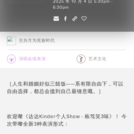
2025 年 10 月 4 日 5:30pm -
6:30pm
主办方为笑旅时代
演唱会或表演
艺术文化
［人生和婚姻好似三餸饭——系有限自由下，可以
自由选择，都总会搵到自己最锺意嘅。］
欢迎嚟《达达Kinder个人Show - 栋笃笑3味》！ 今
次带嚟全新3种表演形式：