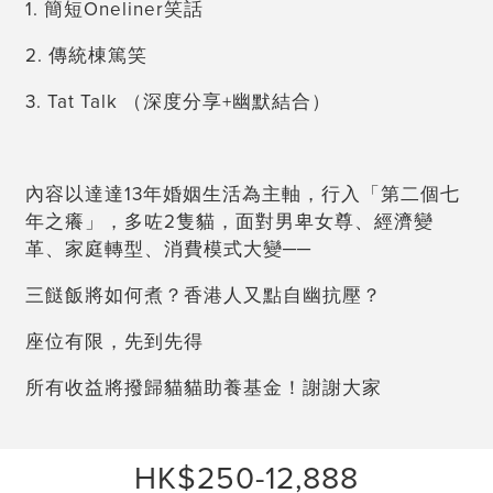
1. 簡短Oneliner笑話
2. 傳統棟篤笑
3. Tat Talk （深度分享+幽默結合）
內容以達達13年婚姻生活為主軸，行入「第二個七
年之癢」，多咗2隻貓，面對男卑女尊、經濟變
革、家庭轉型、消費模式大變──
三餸飯將如何煮？香港人又點自幽抗壓？
座位有限，先到先得
所有收益將撥歸貓貓助養基金！謝謝大家
HK$250-12,888