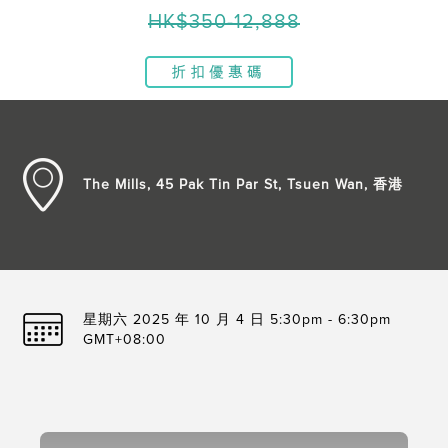
HK$350-12,888
The Mills, 45 Pak Tin Par St, Tsuen Wan, 香港
星期六 2025 年 10 月 4 日 5:30pm - 6:30pm
GMT+08:00