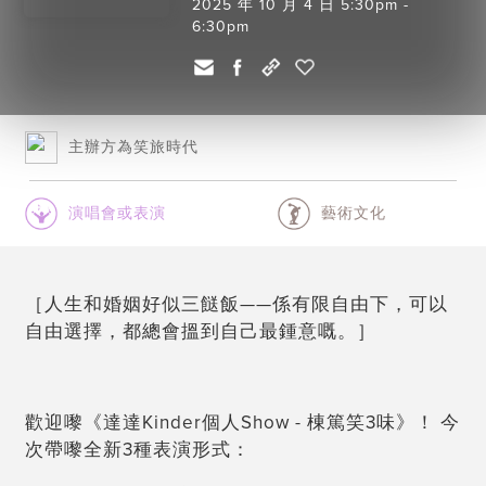
2025 年 10 月 4 日 5:30pm -
6:30pm
主辦方為笑旅時代
演唱會或表演
藝術文化
［人生和婚姻好似三餸飯——係有限自由下，可以
自由選擇，都總會搵到自己最鍾意嘅。］
歡迎嚟《達達Kinder個人Show - 棟篤笑3味》！ 今
次帶嚟全新3種表演形式：