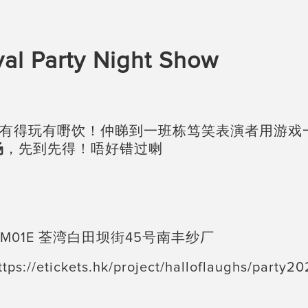
l Party Night Show
y，有得玩有嘢饮！仲睇到一班栋笃笑表演者用游
场
，先到先得！唔好错过喇
/F M01E 荃湾白田坝街45号南丰纱厂
ickets.hk/project/halloflaughs/party20