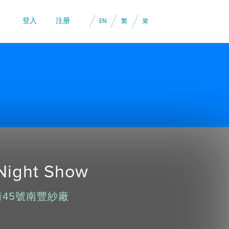
登入
注册
Night Show
田壩街45號南豐紗廠