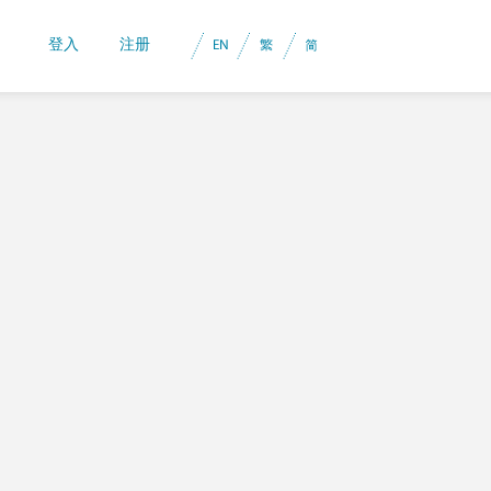
登入
注册