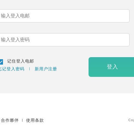
记住登入电邮
登入
忘记登入密码
|
新用户注册
合作夥伴
|
使用条款
Co