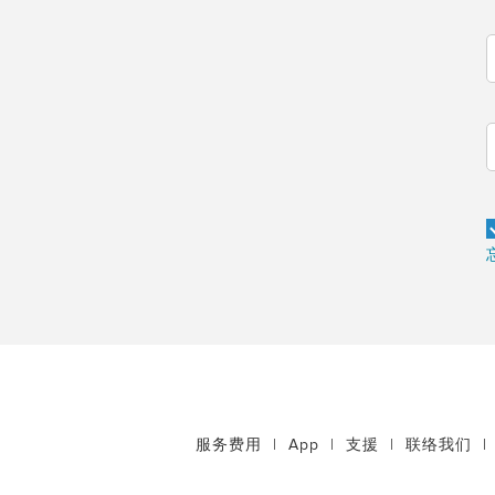
服务费用
|
App
|
支援
|
联络我们
|