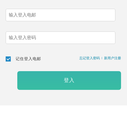
忘记登入密码
|
新用户注册
记住登入电邮
登入