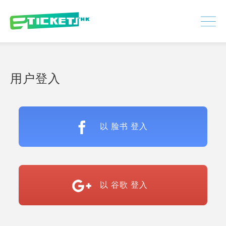
448351
已处理
登入
|
注册
用户登入
以 脸书 登入
以 谷歌 登入