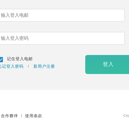
记住登入电邮
登入
忘记登入密码
|
新用户注册
合作夥伴
|
使用条款
Co