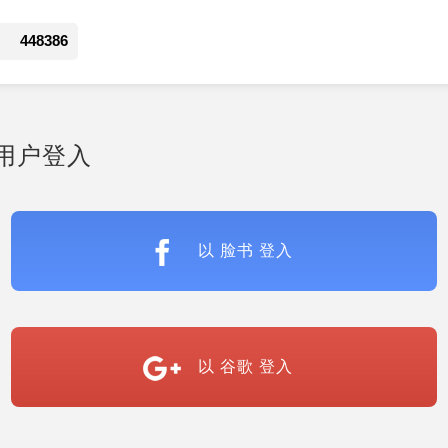
448386
用户登入
以 脸书 登入
以 谷歌 登入