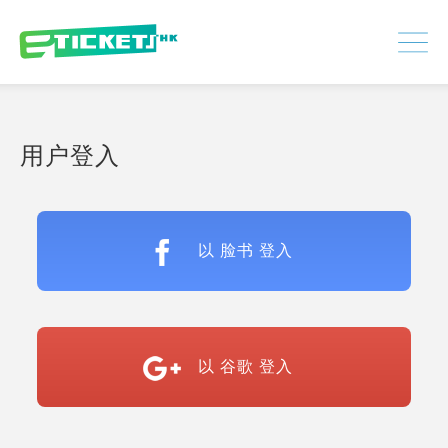
448308
已处理
登入
|
注册
用户登入
以 脸书 登入
以 谷歌 登入